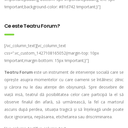
!important;background-color: #81d742 !important;}”]
Ce este Teatru Forum?
[/vc_column_text][vc_column_text
css=”.vc_custom_1427108165052{margin-top: 10px
!important;margin-bottom: 15px !important;}”]
Teatru Forum
este un instrument de intervenție socială care se
oprește asupra momentelor cu care oamenii se întâlnesc zilnic
și cărora nu le dau atenție din obișnuință. Spre deosebire de
viață insă, teatrul dă posibilitatea celor care participă la el să
observe finalul din afară, să urmărească, la fel ca martorul
ascuns după perdea, situația tragică și să înțeleagă unde poate
duce ignoranța, nepăsarea, etichetarea sau driscriminarea.