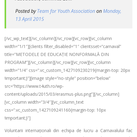
Posted by
Team for Youth Association
on
Monday,
13 April 2015
[/vc_wp_text][/vc_column][/vc_row][vc_row][vc_column
width=”1/1″][clients filter_disabled=”1″ clientsset=”carnaval”
title=”METODELE DE EDUCAȚIE NONFORMALĂ DIN
PROGRAM”][/vc_column][/vc_row][vc_row][vc_column
width=”1/4″ css=”.vc_custom_1427109230219{margin-top: 20px
!important;}”][image style=”no-style” position=”below”
src=”https://www.t4uth.ro/wp-
content/uploads/2015/03/erasmus-plus.png”][/vc_column]
[vc_column width=”3/4″][vc_column_text
css=”.vc_custom_1427109241160{margin-top: 10px
!important;}”]
Voluntarii internaționali din echipa de lucru a Carnavalului fac