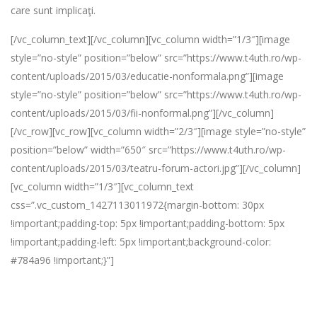
care sunt implicaţi.
[/vc_column_text][/vc_column][vc_column width=”1/3″][image
style=”no-style” position=”below” src=”https://www.t4uth.ro/wp-
content/uploads/2015/03/educatie-nonformala.png”][image
style=”no-style” position=”below” src=”https://www.t4uth.ro/wp-
content/uploads/2015/03/fii-nonformal.png”][/vc_column]
[/vc_row][vc_row][vc_column width=”2/3″][image style=”no-style”
position=”below” width=”650″ src=”https://www.t4uth.ro/wp-
content/uploads/2015/03/teatru-forum-actori.jpg”][/vc_column]
[vc_column width=”1/3″][vc_column_text
css=”.vc_custom_1427113011972{margin-bottom: 30px
!important;padding-top: 5px !important;padding-bottom: 5px
!important;padding-left: 5px !important;background-color:
#784a96 !important;}”]
Unde și când?