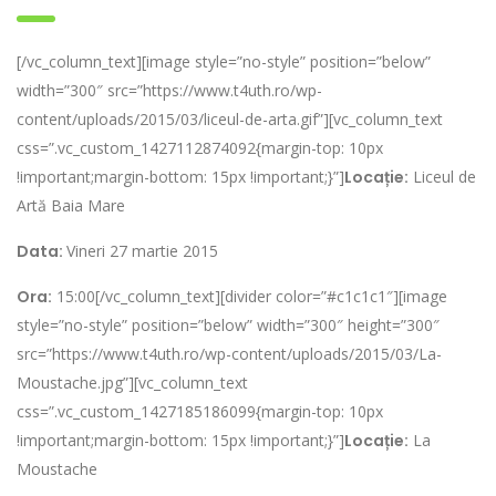
[/vc_column_text][image style=”no-style” position=”below”
width=”300″ src=”https://www.t4uth.ro/wp-
content/uploads/2015/03/liceul-de-arta.gif”][vc_column_text
css=”.vc_custom_1427112874092{margin-top: 10px
!important;margin-bottom: 15px !important;}”]
Locație:
Liceul de
Artă Baia Mare
Data:
Vineri 27 martie 2015
Ora:
15:00[/vc_column_text][divider color=”#c1c1c1″][image
style=”no-style” position=”below” width=”300″ height=”300″
src=”https://www.t4uth.ro/wp-content/uploads/2015/03/La-
Moustache.jpg”][vc_column_text
css=”.vc_custom_1427185186099{margin-top: 10px
!important;margin-bottom: 15px !important;}”]
Locație:
La
Moustache