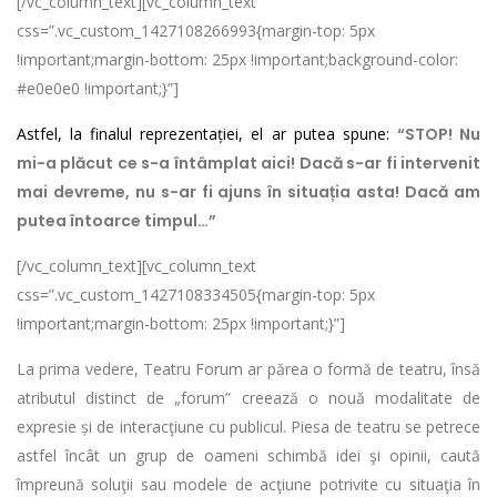
[/vc_column_text][vc_column_text
css=”.vc_custom_1427108266993{margin-top: 5px
!important;margin-bottom: 25px !important;background-color:
#e0e0e0 !important;}”]
Astfel, la finalul reprezentației, el ar putea spune:
“STOP! Nu
mi-a plăcut ce s-a întâmplat aici! Dacă s-ar fi intervenit
mai devreme, nu s-ar fi ajuns în situația asta! Dacă am
putea întoarce timpul…”
[/vc_column_text][vc_column_text
css=”.vc_custom_1427108334505{margin-top: 5px
!important;margin-bottom: 25px !important;}”]
La prima vedere, Teatru Forum ar părea o formă de teatru, însă
atributul distinct de „forum” creează o nouă modalitate de
expresie și de interacţiune cu publicul. Piesa de teatru se petrece
astfel încât un grup de oameni schimbă idei şi opinii, caută
împreună soluţii sau modele de acţiune potrivite cu situaţia în