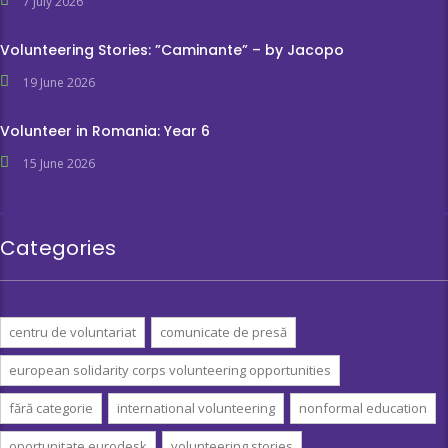
7 July 2026
Volunteering Stories: ”Caminante” – by Jacopo
19 June 2026
Volunteer in Romania: Year 6
15 June 2026
Categories
centru de voluntariat
comunicate de presă
european solidarity corps volunteering opportunities
fără categorie
international volunteering
nonformal education
oportunitate eurodesk
volunteering stories