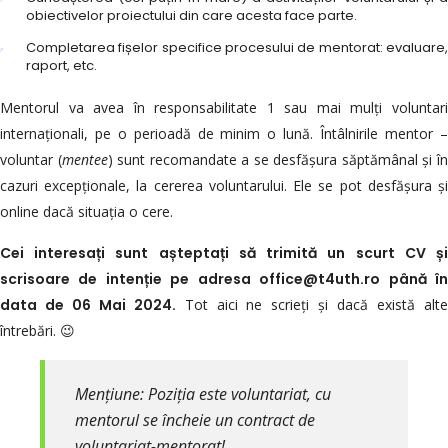
obiectivelor proiectului din care acesta face parte.
Completarea fișelor specifice procesului de mentorat: evaluare,
raport, etc.
Mentorul va avea în responsabilitate 1 sau mai mulți voluntari
internaționali, pe o perioadă de minim o lună. Întâlnirile mentor –
voluntar (
mentee
) sunt recomandate a se desfășura săptămânal și î
cazuri excepționale, la cererea voluntarului. Ele se pot desfășura și
online dacă situația o cere.
Cei interesați sunt așteptați să trimită un scurt CV și
scrisoare de intenție pe adresa office@t4uth.ro până în
data de 06 Mai 2024.
Tot aici ne scrieți și dacă există alt
întrebări. 😉
Mențiune: Poziția este voluntariat, cu
mentorul se încheie un contract de
voluntariat-mentorat!