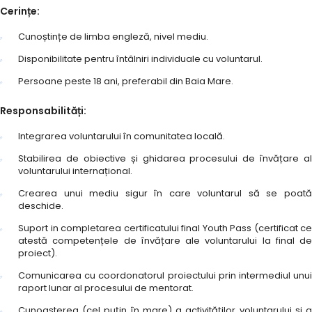
Cerințe:
Cunoștințe de limba engleză, nivel mediu.
Disponibilitate pentru întâlniri individuale cu voluntarul.
Persoane peste 18 ani, preferabil din Baia Mare.
Responsabilități:
Integrarea voluntarului în comunitatea locală.
Stabilirea de obiective și ghidarea procesului de învățare al
voluntarului internațional.
Crearea unui mediu sigur în care voluntarul să se poată
deschide.
Suport in completarea certificatului final Youth Pass (certificat ce
atestă competențele de învățare ale voluntarului la final de
proiect).
Comunicarea cu coordonatorul proiectului prin intermediul unui
raport lunar al procesului de mentorat.
Cunoașterea (cel puțin în mare) a activităților voluntarului și a