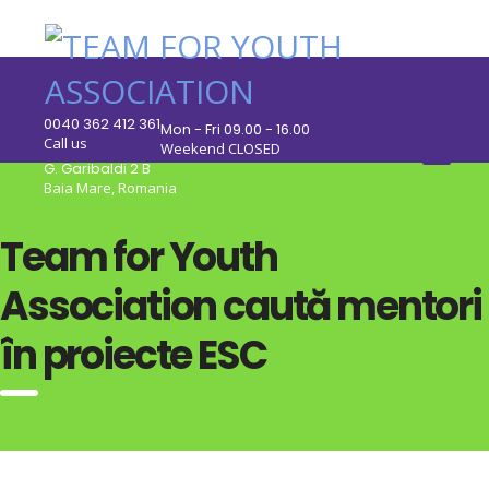
0040 362 412 361
Mon - Fri 09.00 - 16.00
Call us
Weekend CLOSED
G. Garibaldi 2 B
Baia Mare, Romania
Team for Youth
Association caută mentori
în proiecte ESC