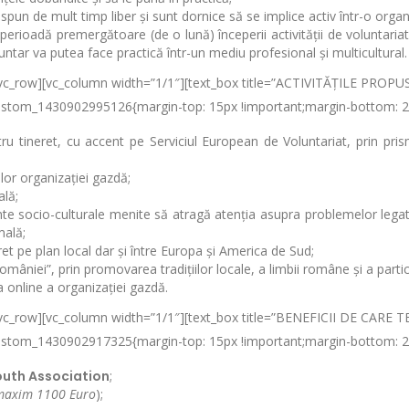
un de mult timp liber și sunt dornice să se implice activ într-o organi
o perioadă premergătoare (de o lună) începerii activității de voluntariat
luntar va putea face practică într-un mediu profesional și multicultural.
][vc_row][vc_column width=”1/1″][text_box title=”ACTIVITĂȚILE PROP
c_custom_1430902995126{margin-top: 15px !important;margin-bottom: 20
tineret, cu accent pe Serviciul European de Voluntariat, prin prism
lor organizației gazdă;
ală;
te socio-culturale menite să atragă atenția asupra problemelor legate
ală;
ret pe plan local dar și între Europa și America de Sud;
âniei”, prin promovarea tradițiilor locale, a limbii române și a particu
 online a organizației gazdă.
][vc_row][vc_column width=”1/1″][text_box title=”BENEFICII DE CARE 
c_custom_1430902917325{margin-top: 15px !important;margin-bottom: 20
outh Association
;
maxim 1100 Euro
);