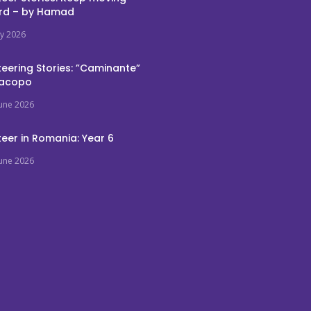
rd – by Hamad
ly 2026
eering Stories: ”Caminante”
Jacopo
June 2026
eer in Romania: Year 6
June 2026