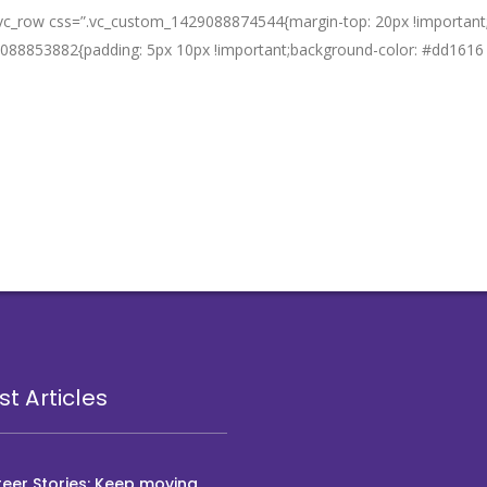
][vc_row css=”.vc_custom_1429088874544{margin-top: 20px !important
088853882{padding: 5px 10px !important;background-color: #dd1616 !
lor: 1 iunie 201
5!
st Articles
eer Stories: Keep moving