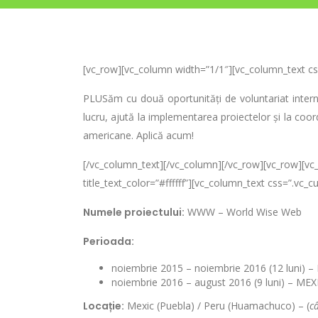
[vc_row][vc_column width=”1/1″][vc_column_text c
PLUSăm cu două oportunități de voluntariat interna
lucru, ajută la implementarea proiectelor și la coor
americane. Aplică acum!
[/vc_column_text][/vc_column][/vc_row][vc_row][v
title_text_color=”#ffffff”][vc_column_text css=”.v
Numele proiectului:
WWW – World Wise Web
Perioada:
noiembrie 2015 – noiembrie 2016 (12 luni) 
noiembrie 2016 – august 2016 (9 luni) – MEX
Locație:
Mexic (Puebla) / Peru (Huamachuco) – (
c