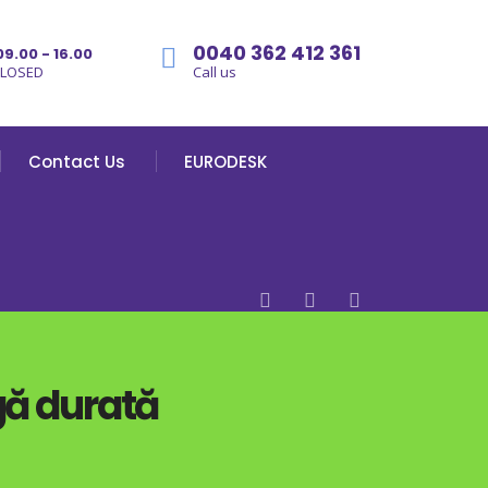
0040 362 412 361
09.00 - 16.00
CLOSED
Call us
Contact Us
EURODESK
gă durată