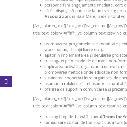
persoane fără angajamente imediate, care disp
să fie dispuși să participe la un training pe 
Association
, în Baia Mare, unde viitorul vo
[/vc_column_text][/text_box][/vc_column][/vc_row
title_text_color=”#ffffff”][vc_column_text css=”.v
promovarea programelor de mobilitate pentru 
workshopuri, discuții libere etc.);
ajutor în implementarea și derularea proiecte
training-uri pe metode de educație non-form
implicarea activă în organizarea de evenimen
promovarea metodelor de educație non-form
susținerea cooperării între organizații de tine
asumarea rolului de ”ambasador cultural al Rom
oferirea de suport în comunicarea și prezența
[/vc_column_text][/text_box][/vc_column][/vc_row
title_text_color=”#ffffff”][vc_column_text css=”.v
training timp de 1 lună în cadrul
Team for Y
rambursare costuri de transport dus-întors (