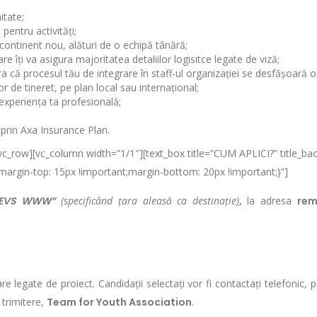
itate;
 pentru activități;
 continent nou, alături de o echipă tânără;
 îți va asigura majoritatea detaliilor logisitce legate de viză;
a că procesul tău de integrare în staff-ul organizației se desfășoară o
r de tineret, pe plan local sau internațional;
 experiența ta profesională;
 prin Axa Insurance Plan.
vc_row][vc_column width=”1/1″][text_box title=”CUM APLICI?” title_bac
rgin-top: 15px !important;margin-bottom: 20px !important;}”]
”EVS WWW”
(specificând țara aleasă ca destinație)
,
la adresa
rem
e legate de proiect. Candidații selectați vor fi contactați telefonic, p
 trimitere,
Team for Youth Association
.