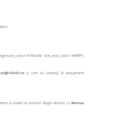
ptim;
kground_color=”#784a96″ title_text_color=”#ffffff”]
us@t4uth.ro
și care să conțină, în atașament,
entru a stabili un interviu Skype ulterior cu
Remus
,