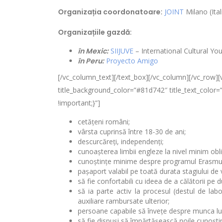
Organizația coordonatoare:
JOINT
Milano (Ital
Organizațiile gazdă:
în Mexic:
SIIJUVE
– International Cultural Y
în Peru:
Proyecto Amigo
[/vc_column_text][/text_box][/vc_column][/vc_ro
title_background_color=”#81d742″ title_text_color
!important;}”]
cetățeni români;
vârsta cuprinsă între 18-30 de ani;
descurcăreți, independenți;
cunoașterea limbii engleze la nivel minim obl
cunoștințe minime despre programul Erasmus 
pașaport valabil pe toată durata stagiului de 
să fie confortabili cu ideea de a călătorii pe d
să ia parte activ la procesul (destul de lab
auxiliare rambursate ulterior;
persoane capabile să învețe despre munca lucr
să fie dispuși să împărtășească noile cunoștin