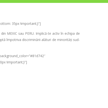
ttom: 35px !important;}”]
t din MEXIC sau PERU. Implică-te activ în echipa de
tă împotriva discriminării alături de minorități sud-
e_background_color=”#81d742″
px !important;}”]