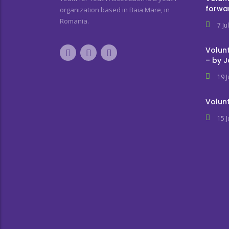
forwa
organization based in Baia Mare, in
Romania.
7 Ju
Volunt
– by 
19 
Volunt
15 