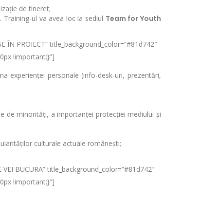
zație de tineret;
. Training-ul va avea loc la sediul
Team for Youth
USE ÎN PROIECT” title_background_color=”#81d742″
px !important;}”]
a experienței personale (info-desk-uri, prezentări,
 de minorități, a importanței protecției mediului și
larităților culturale actuale românești;
TE VEI BUCURA” title_background_color=”#81d742″
px !important;}”]