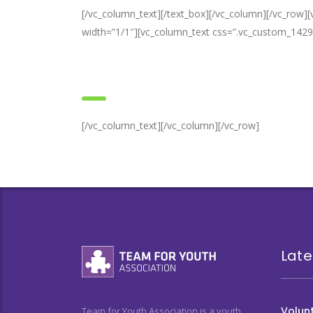
[/vc_column_text][/text_box][/vc_column][/vc_row
width=”1/1″][vc_column_text css=”.vc_custom_1429
Data limită pentru trimiterea aplicații
[/vc_column_text][/vc_column][/vc_row]
Late
Volunt
Team for Youth Association is a youth