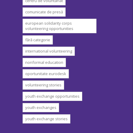
centru de voluntariat
comunicate de presă
european solidarity corps
volunteering opportunities
fără categorie
international volunteering
nonformal education
oportunitate eurodesk
volunteering stories
youth exchange opportunities
youth exchanges
youth exchange stories