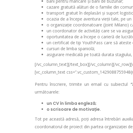
bani pentru mâncare și bani de buzunar;
cazare gratuită alături de o familie din comun
transport gratuit în deplasări și suport logistic
ocazia de a începe aventura vieții tale, pe un
o organizație coordonatoare (Joint Milano) care
un coordonator de activități care se va asigur
oportunitatea de a începe o carieră de lucrăto
un certificat de tip YouthPass care să ateste
cursuri de limba spaniolă;
asigurare medicală pe toată durata stagiului,
[/vc_column_text][/text_box][/vc_column][/vc_row][
[vc_column_text css=”.vc_custom_1429088755948{ma
Pentru înscriere, trimite un email cu subiectul
următoarele:
un CV în limba engleză;
o scrisoare de motivație.
Tot pe această adresă, poți adresa întrebări auxiliar
coordonatorul de proiect din partea organizației de