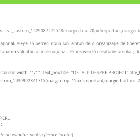
ss=”.vc_custom_1429087472548{margin-top: 20px !important;margin-bo
țional. Alege să petreci nouă luni alături de o organizație de tinere
donarea voluntarilor internaționali. Promovează drepturile omului și lup
c_column width=”1/1″][text_box title=”DETALII DESPRE PROIECT” titl
c_custom_1430902841715{margin-top: 15px !important;margin-bottom: 20
– PERU
IC
âte un voluntar pentru fiecare locație
)