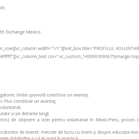
ia)
outh Exchange Mexico
w][vc_row][vc_column width=”1/1″][text_box title=”PROFILUL VOLUN
=”#ffffff”][vc_column_text css=”.vc_custom_1430903090675{margin-top
igatorie;
limba spaniolă constituie un avantaj
;
Plus constituie un avantaj;
voluntariat;
urate și pe distanțe lungi;
orios) de obținere a vizei pentru voluntariat în Mexic/Peru, proces c
ătorilor de tineret: metode de lucru cu tinerii și despre educația non
țele dobândite și să le pună în practică;