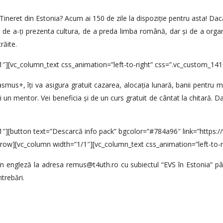
neret din Estonia? Acum ai 150 de zile la dispoziție pentru asta! Daca iu
a de a-ți prezenta cultura, de a preda limba română, dar și de a orga
răite.
1″][vc_column_text css_animation=”left-to-right” css=”.vc_custom_1
asmus+, îți va asigura gratuit cazarea, alocația lunară, banii pentru
nă și un mentor. Vei beneficia și de un curs gratuit de cântat la chitară.
/1″][button text=”Descarcă info pack” bgcolor=”#784a96″ link=”http
_row][vc_column width=”1/1″][vc_column_text css_animation=”left-to-r
e în engleză la adresa remus@t4uth.ro cu subiectul “EVS în Estonia” p
trebări.