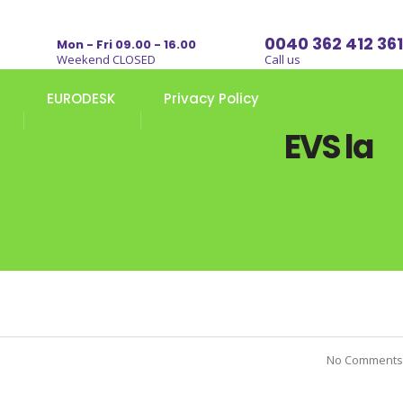
0040 362 412 361
Mon - Fri 09.00 - 16.00
Weekend CLOSED
Call us
EURODESK
Privacy Policy
EVS la
No Comments