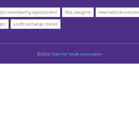
rps volunteering opportunities
fără categorie
international volunte
ges
youth exchange stories
©2016
Team for Youth Association