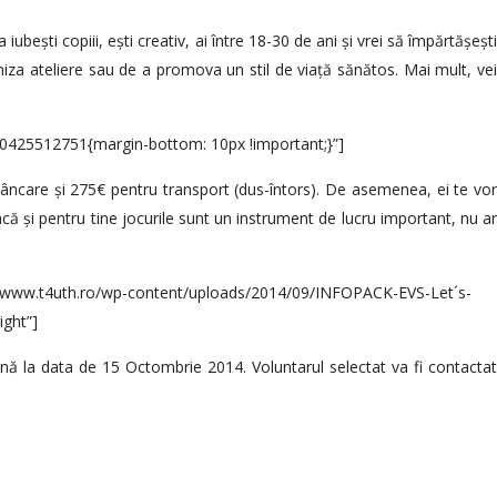
bești copiii, ești creativ, ai între 18-30 de ani și vrei să împărtășești
niza ateliere sau de a promova un stil de viață sănătos. Mai mult, vei
410425512751{margin-bottom: 10px !important;}”]
 mâncare și 275€ pentru transport (dus-întors). De asemenea, ei te vo
 Dacă și pentru tine jocurile sunt un instrument de lucru important, nu ar
s://www.t4uth.ro/wp-content/uploads/2014/09/INFOPACK-EVS-Let´s-
ight”]
ână la data de 15 Octombrie 2014. Voluntarul selectat va fi contactat