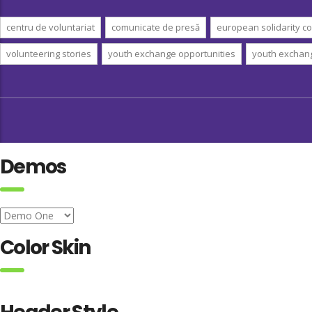
centru de voluntariat
comunicate de presă
european solidarity co
volunteering stories
youth exchange opportunities
youth exchan
Demos
Color Skin