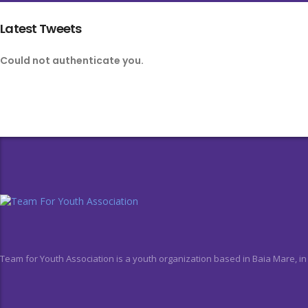
Latest Tweets
Could not authenticate you.
Team for Youth Association is a youth organization based in Baia Mare, i