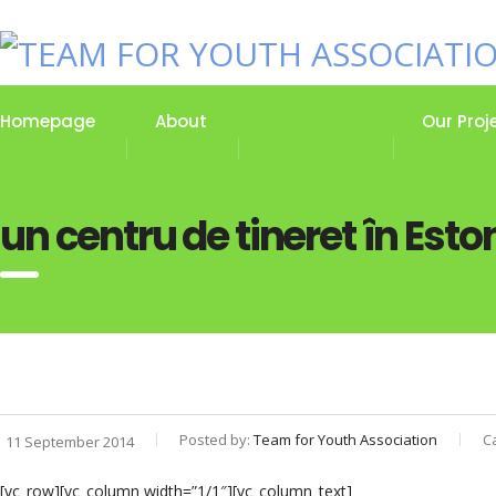
Homepage
About
Our Stories
Our Proj
un centru de tineret în Esto
Posted by:
Team for Youth Association
C
11 September 2014
[vc_row][vc_column width=”1/1″][vc_column_text]