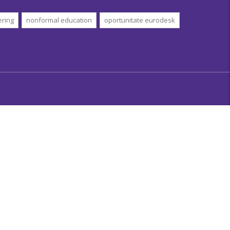
ering
nonformal education
oportunitate eurodesk