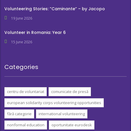
Volunteering Stories: ”Caminante” – by Jacopo
19 June 2026
Volunteer in Romania: Year 6
15 June 2026
Categories
centru de voluntariat
comunicate de presă
european solidarity corps volunteering opportunities
fără categorie
international volunteering
nonformal education
oportunitate eurodesk