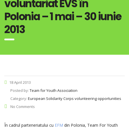
voluntariat EVS în
Polonia – 1 mai – 30 iunie
2013
18 April 2013
Posted by:
Team for Youth Association
Category:
European Solidarity Corps volunteering opportunities
No Comments
În cadrul parteneriatului cu
EFM
din Polonia, Team For Youth