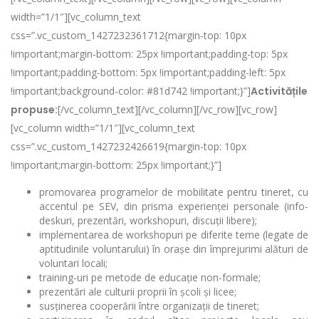
width=”1/1″][vc_column_text
css=”.vc_custom_1427232361712{margin-top: 10px
!important;margin-bottom: 25px !important;padding-top: 5px
!important;padding-bottom: 5px !important;padding-left: 5px
!important;background-color: #81d742 !important;}”]
Activitățile
propuse:
[/vc_column_text][/vc_column][/vc_row][vc_row]
[vc_column width=”1/1″][vc_column_text
css=”.vc_custom_1427232426619{margin-top: 10px
!important;margin-bottom: 25px !important;}”]
promovarea programelor de mobilitate pentru tineret, cu
accentul pe SEV, din prisma experienței personale (info-
deskuri, prezentări, workshopuri, discuții libere);
implementarea de workshopuri pe diferite teme (legate de
aptitudinile voluntarului) în orașe din împrejurimi alături de
voluntari locali;
training-uri pe metode de educație non-formale;
prezentări ale culturii proprii în școli și licee;
susținerea cooperării între organizații de tineret;