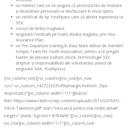
un mentor care se va asigura că procesul tău de învățare
și dezvoltare personală se desfășoară în mod optim;
un certificat de tip Youthpass care să ateste experiența ta
SEV;
cursuri de limba maghiară;
asigurare medicală pe toată durata stagiului, prin Axa
Insurance Plan;
un Pre-Departure training în Baia Mare alături de membrii
echipei Team for Youth Association, pentru a te pregăti
înainte de plecare (culture shock, terminologie SEV,
drepturi și responsabilități ale voluntarului, planul de
asigurare AXA, Youthpass).
[/vc_column_text][/vc_column][/vc_row][vc_row
css=”.vc_custom_1427233235456{margin-bottom: 25px
!important;}”][vc_column width=”1/1″][button
link=”https://www.t4uth.ro/wp-content/uploads/2015/03/INFO-
PACK-Talentum.pdf” text=”Descarcă pentru mai multe detalii”
target=”_blank;” bgcolor=”#784a96″][/vc_column][/vc_row]
[vc_row][vc_column width=”1/1″][vc_column_text