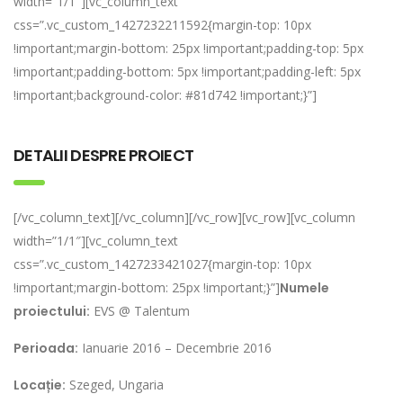
width=”1/1″][vc_column_text
css=”.vc_custom_1427232211592{margin-top: 10px
!important;margin-bottom: 25px !important;padding-top: 5px
!important;padding-bottom: 5px !important;padding-left: 5px
!important;background-color: #81d742 !important;}”]
DETALII DESPRE PROIECT
[/vc_column_text][/vc_column][/vc_row][vc_row][vc_column
width=”1/1″][vc_column_text
css=”.vc_custom_1427233421027{margin-top: 10px
!important;margin-bottom: 25px !important;}”]
Numele
proiectului:
EVS @ Talentum
Perioada:
Ianuarie 2016 – Decembrie 2016
Locație:
Szeged, Ungaria