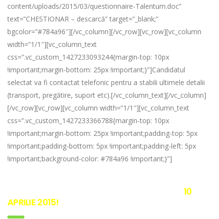
content/uploads/2015/03/questionnaire-Talentum.doc”
text=”CHESTIONAR – descarcă” target=”_blank;”
bgcolor=”#784a96″][/vc_column][/vc_row][vc_row][vc_column
width=”1/1″][vc_column_text
css=”.vc_custom_1427233093244{margin-top: 10px
!important;margin-bottom: 25px !important;}”]Candidatul
selectat va fi contactat telefonic pentru a stabili ultimele detalii
(transport, pregătire, suport etc).[/vc_column_text][/vc_column]
[/vc_row][vc_row][vc_column width=”1/1″][vc_column_text
css=”.vc_custom_1427233366788{margin-top: 10px
!important;margin-bottom: 25px !important;padding-top: 5px
!important;padding-bottom: 5px !important;padding-left: 5px
!important;background-color: #784a96 !important;}”]
Data limită pentru trimiterea aplicațiilor –
10
APRILIE 2015!