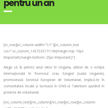
pentru un an
[vc_row][vc_column width=”1/1″][vc_column_text
css=”.vc_custom_1427232171136{margin-top: 10px
!important;margin-bottom: 25px !important;}”]
Alege să îți petreci anul viitor în Ungaria, alături de o echipă
internațională în frumosul oraș Szeged (sudul Ungariei);
promovează Serviciul European de Voluntariat, implică-te în
comunitatea locală și lucrează în ONG-ul Talentum ajutând în
proiecte de voluntariat.
[/vc_column_text][/vc_column][/vc_row][vc_row][vc_column