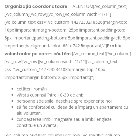
Organizația coordonatoare:
TALENTUM[/vc_column_text]
[/vc_column][/vc_row][vc_row][vc_column width=”1/1″]
[vc_column_text css=”.vc_custom_1427233218526{margin-top:
10px !important;margin-bottom: 25px !important;padding-top:
5px !important;padding-bottom: 5px !important;padding-left: 5px
!important;background-color: #81d742 !important;}”]
Profilul
voluntarilor pe care-i căutăm:
[/vc_column_text][/vc_column]
[/vc_row][vc_row][vc_column width=”1/1″][vc_column_text
css=”.vc_custom_1427232341085{margin-top: 10px
!important;margin-bottom: 25px !important;}”]
cetățeni români;
vârsta cuprinsă între 18-30 de ani;
persoane sociabile, deschise spre experiențe noi;
să fie confortabil cu ideea de a împărți un apartament cu
alți voluntari,
cunoașterea limbii maghiare sau a limbii engleze
constituie un avantaj;
[/vc_column_text][/vc_column][/vc_row][vc_row][vc_column