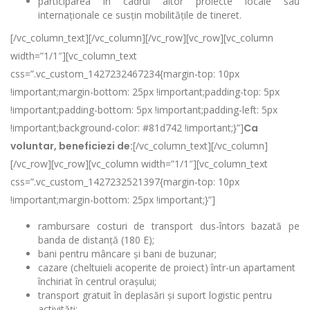
participarea în cadrul altor proiecte locale sau
internaționale ce susțin mobilitățile de tineret.
[/vc_column_text][/vc_column][/vc_row][vc_row][vc_column
width=”1/1″][vc_column_text
css=”.vc_custom_1427232467234{margin-top: 10px
!important;margin-bottom: 25px !important;padding-top: 5px
!important;padding-bottom: 5px !important;padding-left: 5px
!important;background-color: #81d742 !important;}”]
Ca
voluntar, beneficiezi de:
[/vc_column_text][/vc_column]
[/vc_row][vc_row][vc_column width=”1/1″][vc_column_text
css=”.vc_custom_1427232521397{margin-top: 10px
!important;margin-bottom: 25px !important;}”]
rambursare costuri de transport dus-întors bazată pe
banda de distanță (180 E);
bani pentru mâncare și bani de buzunar;
cazare (cheltuieli acoperite de proiect) într-un apartament
închiriat în centrul orașului;
transport gratuit în deplasări și suport logistic pentru
activități;