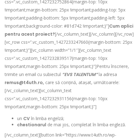
css=”.vc_custom_1427232752864{margin-top: 10px
!important;margin-bottom: 25px !important;padding-top: 5px
!important;padding-bottom: 5px !important;padding-left: 5px
!important;background-color: #81d742 !important;}”]
Cum aplici
pentru acest proiect?
[/vc_column_text][/vc_column][/vc_row]
[vc_row css=”.vc_custom_1427233247660{margin-bottom: 25px
!important;}”][vc_column width=”1/1″][vc_column_text
css=”.vc_custom_1427232839517{margin-top: 10px
!important;margin-bottom: 25px !important;}”]Pentru înscriere,
trimite un email cu subiectul
”EVS TALENTUM”
la adresa
remus@t4uth.ro,
care să conțină, atașat, următoarele:
[/vc_column_text][vc_column_text
css=”.vc_custom_1427232931156{margin-top: 10px
!important;margin-bottom: 25px !important;}”]
un
CV
în limba engelză;
chestionarul
de mai jos, completat în limba engleză.
[/vc_column_text][button link=”https://www.t4uth.ro/wp-