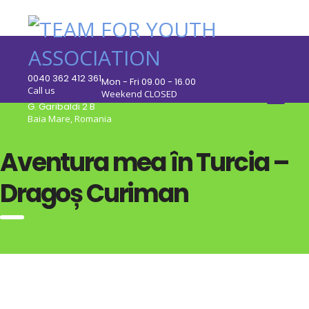
0040 362 412 361
Mon - Fri 09.00 - 16.00
Call us
Weekend CLOSED
G. Garibaldi 2 B
Baia Mare, Romania
Aventura mea în Turcia –
Dragoș Curiman