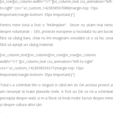
[vc_row][vc_column width=”1/1″][vc_column_text css_animation=”left-
to-right” css=”.vc_custom_1423658507088{margin-top: 15px
!important;margin-bottom: 35px !important;}”]
Pentru mine totul a fost o ”întâmplare”. Sincer nu știam mai nimic
despre voluntariat – SEV, proiecte europene și niciodată nu am lucrat
fără să câștig bani, chiar nu îmi imaginam vreodată că o să fac ceva
fără să aștept un câștig material.
[/vc_column_text][/vc_column][/vc_row][vc_row][vc_column
width=”1/1″][vc_column_text css_animation=”left-to-right”
css=”.vc_custom_1423658559271{margin-top: 15px
!important;margin-bottom: 35px !important;}”]
Totul s-a schimbat într-o singură zi când am zis DA acestui proiect și
am renunțat la toate planurile mele. A fost un DA ce mi-a schimbat
percepția despre viață și m-a făcut să învăț multe lucruri despre mine
și despre cultura altor țări.