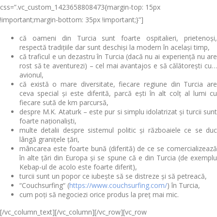
css=”.vc_custom_1423658808473{margin-top: 15px
!important;margin-bottom: 35px !important;}”]
că oameni din Turcia sunt foarte ospitalieri, prietenoși,
respectă tradițiile dar sunt deschiși la modern în același timp,
că traficul e un dezastru în Turcia (dacă nu ai experiență nu are
rost să te aventurezi) – cel mai avantajos e să călătorești cu…
avionul,
că există o mare diversitate, fiecare regiune din Turcia are
ceva special și este diferită, parcă ești în alt colț al lumi cu
fiecare sută de km parcursă,
despre M.K. Ataturk – este pur si simplu idolatrizat și turcii sunt
foarte naționaliști,
multe detalii despre sistemul politic și războaiele ce se duc
lângă granițele țări,
mâncarea este foarte bună (diferită) de ce se comercializează
în alte țări din Europa și se spune că e din Turcia (de exemplu
Kebap-ul de acolo este foarte diferit),
turcii sunt un popor ce iubește să se distreze și să petreacă,
“Couchsurfing“ (
https://www.couchsurfing.com/
) în Turcia,
cum poți să negociezi orice produs la preț mai mic.
[/vc_column_text][/vc_column][/vc_row][vc_row