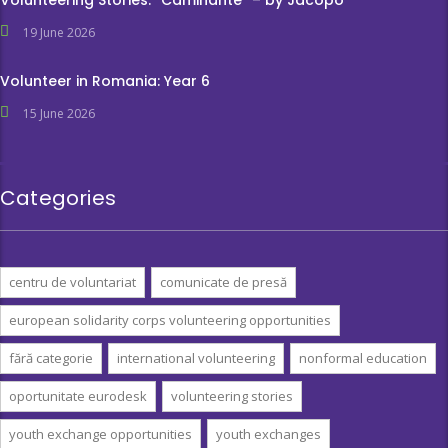
Volunteering Stories: ”Caminante” – by Jacopo
19 June 2026
Volunteer in Romania: Year 6
15 June 2026
Categories
centru de voluntariat
comunicate de presă
european solidarity corps volunteering opportunities
fără categorie
international volunteering
nonformal education
oportunitate eurodesk
volunteering stories
youth exchange opportunities
youth exchanges