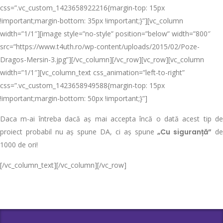
css=”.vc_custom_1423658922216{margin-top: 15px
!important;margin-bottom: 35px !important;}”][vc_column
width=”1/1″][image style=”no-style” position=”below” width=”800″
src=”https://www.t4uth.ro/wp-content/uploads/2015/02/Poze-
Dragos-Mersin-3.jpg”][/vc_column][/vc_row][vc_row][vc_column
width=”1/1″][vc_column_text css_animation=”left-to-right”
css=”.vc_custom_1423658949588{margin-top: 15px
!important;margin-bottom: 50px !important;}”]
Daca m-ai întreba dacă aș mai accepta încă o dată acest tip de
proiect probabil nu aș spune DA, ci aș spune
„Cu siguranță”
d
1000 de ori!
[/vc_column_text][/vc_column][/vc_row]