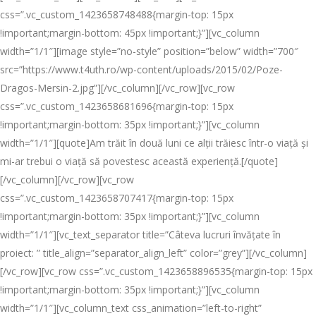
css=”.vc_custom_1423658748488{margin-top: 15px
!important;margin-bottom: 45px !important;}”][vc_column
width=”1/1″][image style=”no-style” position=”below” width=”700″
src=”https://www.t4uth.ro/wp-content/uploads/2015/02/Poze-
Dragos-Mersin-2.jpg”][/vc_column][/vc_row][vc_row
css=”.vc_custom_1423658681696{margin-top: 15px
!important;margin-bottom: 35px !important;}”][vc_column
width=”1/1″][quote]Am trăit în două luni ce alții trăiesc într-o viață și
mi-ar trebui o viață să povestesc această experiență.[/quote]
[/vc_column][/vc_row][vc_row
css=”.vc_custom_1423658707417{margin-top: 15px
!important;margin-bottom: 35px !important;}”][vc_column
width=”1/1″][vc_text_separator title=”Câteva lucruri învățate în
proiect: ” title_align=”separator_align_left” color=”grey”][/vc_column]
[/vc_row][vc_row css=”.vc_custom_1423658896535{margin-top: 15px
!important;margin-bottom: 35px !important;}”][vc_column
width=”1/1″][vc_column_text css_animation=”left-to-right”