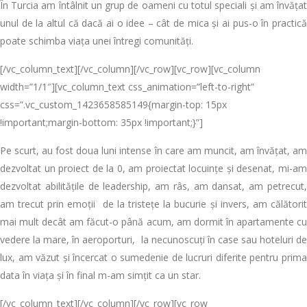
În Turcia am întâlnit un grup de oameni cu totul speciali și am învățat
unul de la altul că dacă ai o idee – cât de mica și ai pus-o în practică
poate schimba viața unei întregi comunități.
[/vc_column_text][/vc_column][/vc_row][vc_row][vc_column
width=”1/1″][vc_column_text css_animation=”left-to-right”
css=”.vc_custom_1423658585149{margin-top: 15px
!important;margin-bottom: 35px !important;}”]
Pe scurt, au fost doua luni intense în care am muncit, am învățat, am
dezvoltat un proiect de la 0, am proiectat locuințe și desenat, mi-am
dezvoltat abilitățile de leadership, am râs, am dansat, am petrecut,
am trecut prin emoții de la tristețe la bucurie și invers, am călătorit
mai mult decât am făcut-o până acum, am dormit în apartamente cu
vedere la mare, în aeroporturi, la necunoscuți în case sau hoteluri de
lux, am văzut și încercat o sumedenie de lucruri diferite pentru prima
data în viața și în final m-am simțit ca un star.
[/vc_column_text][/vc_column][/vc_row][vc_row