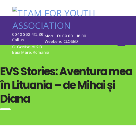
0040 362 412 361
Mon - Fri 09.00 - 16.00
Call us
Weekend CLOSED
G. Garibaldi 2 B
Baia Mare, Romania
EVS Stories: Aventura mea
în Lituania – de Mihai și
Diana