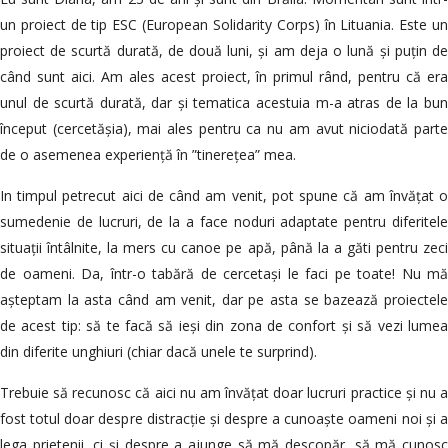
un proiect de tip ESC (European Solidarity Corps) în Lituania. Este un
proiect de scurtă durată, de două luni, și am deja o lună și puțin de
când sunt aici. Am ales acest proiect, în primul rând, pentru că era
unul de scurtă durată, dar și tematica acestuia m-a atras de la bun
început (cercetășia), mai ales pentru ca nu am avut niciodată parte
de o asemenea experiență în ”tinerețea” mea.
In timpul petrecut aici de când am venit, pot spune că am învățat o
sumedenie de lucruri, de la a face noduri adaptate pentru diferitele
situații întâlnite, la mers cu canoe pe apă, până la a găti pentru zeci
de oameni. Da, într-o tabără de cercetași le faci pe toate! Nu mă
așteptam la asta când am venit, dar pe asta se bazează proiectele
de acest tip: să te facă să ieși din zona de confort și să vezi lumea
din diferite unghiuri (chiar dacă unele te surprind).
Trebuie să recunosc că aici nu am învățat doar lucruri practice și nu a
fost totul doar despre distracție și despre a cunoaște oameni noi și a
lega prietenii, ci și despre a ajunge să mă descopăr, să mă cunosc