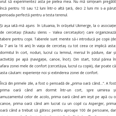
vrut să experimentez asta pe pielea mea. Nu mă simțeam pregătit
încă pentru 10 sau 12 luni într-o altă țară, deci 2 luni mi s-a părut
perioada perfectă pentru a testa terenul.
Și așa iată-mă ajuns în Lituania, în orășelul Ukmerge, la o asociație
de cercetași (Skautu slenis – Valea cercetașilor) care organizează
tabere pentru copii. Taberele sunt menite să-i introducă pe copii (de
la 7 ani la 16 ani) în viața de cercetaș cu tot ceea ce implică asta:
dormitul în cort, noduri, lucrul cu lemnul, mersul în pădure, dar și
activități pe apă (navigație, canoe, înot). Din start, totul părea în
afara zonei mele de confort (cercetășia, lucrul cu copiii), dar poate că
asta căutam: experiențe noi și extinderea zonei de confort.
Încă din primele zile, a fost o perioadă de „prima oară când…”. A fost
prima oară când am dormit într-un cort, spre uimirea și
amuzamentul celor de acolo, prima oară când am ieșit pe apă cu o
canoe, prima oară când am lucrat cu un copil cu Asperger, prima
oară când a trebuit să gătesc pentru aproape 100 de persoane, dar