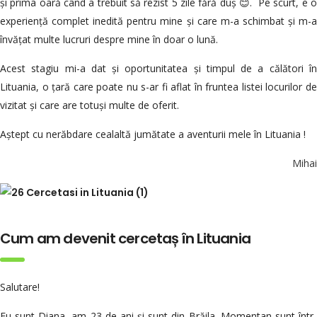
și prima oară când a trebuit să rezist 5 zile fără duș 😊. Pe scurt, e o
experiență complet inedită pentru mine și care m-a schimbat și m-a
învățat multe lucruri despre mine în doar o lună.
Acest stagiu mi-a dat și oportunitatea și timpul de a călători în
Lituania, o țară care poate nu s-ar fi aflat în fruntea listei locurilor de
vizitat și care are totuși multe de oferit.
Aștept cu nerăbdare cealaltă jumătate a aventurii mele în Lituania !
Mihai
Cum am devenit cercetaș în Lituania
Salutare!
Eu sunt Diana, am 23 de ani și sunt din Brăila. Momentan sunt într-