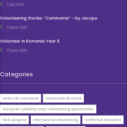
7 July 2026
Volunteering Stories: ”Caminante” – by Jacopo
19 June 2026
Volunteer in Romania: Year 6
15 June 2026
Categories
centru de voluntariat
comunicate de presă
european solidarity corps volunteering opportunities
fără categorie
international volunteering
nonformal education