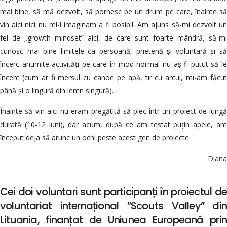
mai bine, să mă dezvolt, să pornesc pe un drum pe care, înainte să
vin aici nici nu mi-l imaginam a fi posibil. Am ajuns să-mi dezvolt un
fel de „growth mindset” aici, de care sunt foarte mândră, să-mi
cunosc mai bine limitele ca persoană, prietenă și voluntară și să
încerc anumite activități pe care în mod normal nu aș fi putut să le
încerc (cum ar fi mersul cu canoe pe apă, tir cu arcul, mi-am făcut
până și o lingură din lemn singură).
Înainte să vin aici nu eram pregătită să plec într-un proiect de lungă
durată (10-12 luni), dar acum, după ce am testat puțin apele, am
început deja să arunc un ochi peste acest gen de proiecte.
Diana
Cei doi voluntari sunt participanți în proiectul de
voluntariat internațional ”Scouts Valley” din
Lituania, finanțat de Uniunea Europeană prin