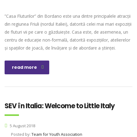
”Casa Fluturilor” din Bordano este una dintre principalele atracții
din regiunea Friuli (nordul Italiei), datorită celei mai mari expoziții
de fluturi vii pe care o găzduiește. Casa este, de asemenea, un
centru de educație non-formală, datorită expozițiilor, atelierelor
și spațiilor de joacă, de învățare și de abordare a științei.
read more
SEV în Italia: Welcome to Little Italy
5 August 2018
Posted by:
Team for Youth Association