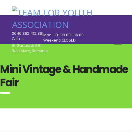
0040 362 412 361
Mon - Fri 09.00 - 16.00
Call us
Weekend CLOSED
G. Garibaldi 2 B
Baia Mare, Romania
Mini Vintage & Handmade
Fair