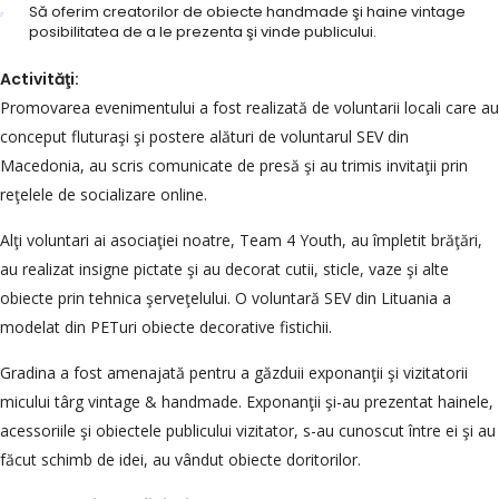
Să oferim creatorilor de obiecte handmade şi haine vintage
posibilitatea de a le prezenta şi vinde publicului.
Activităţi:
Promovarea evenimentului a fost realizată de voluntarii locali care au
conceput fluturaşi şi postere alături de voluntarul SEV din
Macedonia, au scris comunicate de presă şi au trimis invitaţii prin
reţelele de socializare online.
Alţi voluntari ai asociaţiei noatre, Team 4 Youth, au împletit brăţări,
au realizat insigne pictate şi au decorat cutii, sticle, vaze şi alte
obiecte prin tehnica şerveţelului. O voluntară SEV din Lituania a
modelat din PETuri obiecte decorative fistichii.
Gradina a fost amenajată pentru a găzduii exponanţii şi vizitatorii
micului târg vintage & handmade. Exponanţii şi-au prezentat hainele,
acessoriile şi obiectele publicului vizitator, s-au cunoscut între ei şi au
făcut schimb de idei, au vândut obiecte doritorilor.