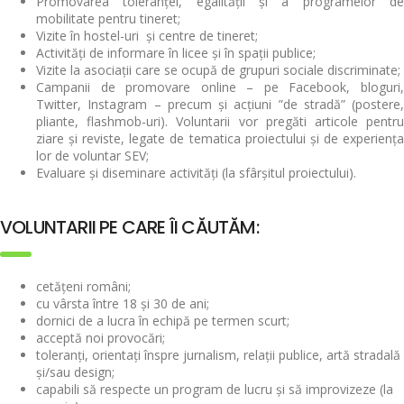
Promovarea toleranței, egalității și a programelor de
mobilitate pentru tineret;
Vizite în hostel-uri și centre de tineret;
Activități de informare în licee și în spații publice;
Vizite la asociații care se ocupă de grupuri sociale discriminate;
Campanii de promovare online – pe Facebook, bloguri,
Twitter, Instagram – precum și acțiuni ”de stradă” (postere,
pliante, flashmob-uri). Voluntarii vor pregăti articole pentru
ziare și reviste, legate de tematica proiectului și de experiența
lor de voluntar SEV;
Evaluare și diseminare activități (la sfârșitul proiectului).
VOLUNTARII PE CARE ÎI CĂUTĂM:
cetățeni români;
cu vârsta între 18 și 30 de ani;
dornici de a lucra în echipă pe termen scurt;
acceptă noi provocări;
toleranți, orientați înspre jurnalism, relații publice, artă stradală
și/sau design;
capabili să respecte un program de lucru și să improvizeze (la