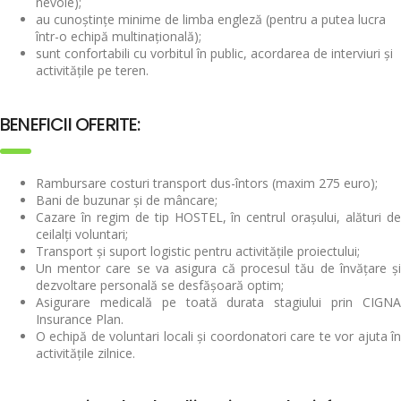
nevoie);
au cunoștințe minime de limba engleză (pentru a putea lucra
într-o echipă multinațională);
sunt confortabili cu vorbitul în public, acordarea de interviuri și
activitățile pe teren.
BENEFICII OFERITE:
Rambursare costuri transport dus-întors (maxim 275 euro);
Bani de buzunar și de mâncare;
Cazare în regim de tip HOSTEL, în centrul orașului, alături de
ceilalți voluntari;
Transport și suport logistic pentru activitățile proiectului;
Un mentor care se va asigura că procesul tău de învățare și
dezvoltare personală se desfășoară optim;
Asigurare medicală pe toată durata stagiului prin CIGNA
Insurance Plan.
O echipă de voluntari locali și coordonatori care te vor ajuta în
activitățile zilnice.