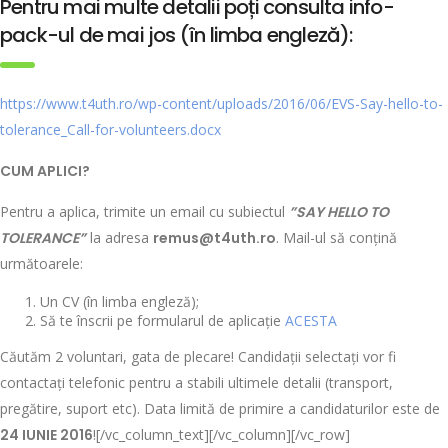
Pentru mai multe detalii poți consulta info-
pack-ul de mai jos (în limba engleză):
https://www.t4uth.ro/wp-content/uploads/2016/06/EVS-Say-hello-to-
tolerance_Call-for-volunteers.docx
CUM APLICI?
Pentru a aplica, trimite un email cu subiectul
”SAY HELLO TO
TOLERANCE”
la adresa
remus@t4uth.ro
. Mail-ul să conțină
următoarele:
Un CV (în limba engleză);
Să te înscrii pe formularul de aplicație
ACESTA
Căutăm 2 voluntari, gata de plecare! Candidații selectați vor fi
contactați telefonic pentru a stabili ultimele detalii (transport,
pregătire, suport etc). Data limită de primire a candidaturilor este de
24 IUNIE 2016
![/vc_column_text][/vc_column][/vc_row]