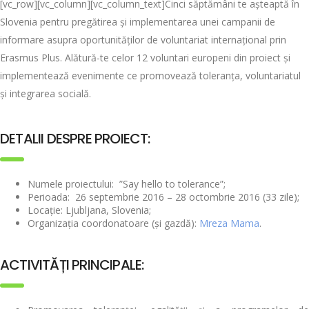
[vc_row][vc_column][vc_column_text]Cinci săptămâni te așteaptă în
Slovenia pentru pregătirea și implementarea unei campanii de
informare asupra oportunităților de voluntariat internațional prin
Erasmus Plus. Alătură-te celor 12 voluntari europeni din proiect și
implementează evenimente ce promovează toleranța, voluntariatul
și integrarea socială.
DETALII DESPRE PROIECT:
Numele proiectului: ”Say hello to tolerance”;
Perioada: 26 septembrie 2016 – 28 octombrie 2016 (33 zile);
Locație: Ljubljana, Slovenia;
Organizația coordonatoare (și gazdă):
Mreza Mama
.
ACTIVITĂȚI PRINCIPALE: