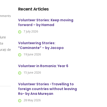
Recent Articles
mments
Volunteer Stories: Keep moving
forward – by Hamad
7 July 2026
unii
Volunteering Stories:
ste
”Caminante” – by Jacopo
urați de
19 June 2026
Volunteer in Romania: Year 6
15 June 2026
Volunteer Stories -Travelling to
foreign countries without leaving
Ro- by Ana Mureșan
28 May 2026