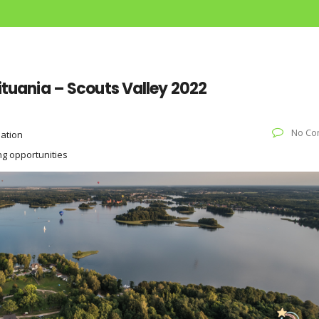
Lituania – Scouts Valley 2022
No Co
iation
ng opportunities