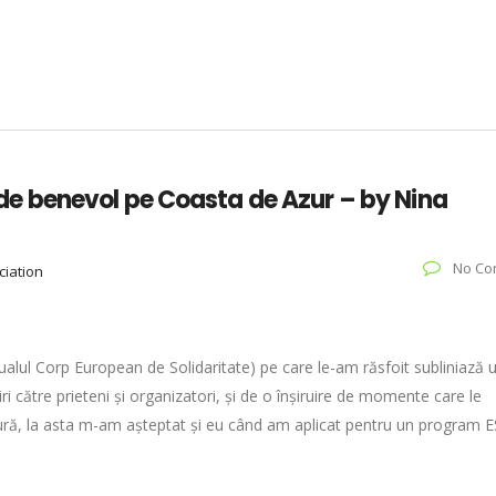
ni de benevol pe Coasta de Azur – by Nina
No Co
ciation
ualul Corp European de Solidaritate) pe care le-am răsfoit subliniază 
către prieteni și organizatori, și de o înșiruire de momente care le
ură, la asta m-am așteptat și eu când am aplicat pentru un program 