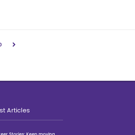
0
st Articles
eer Stories: Keep moving