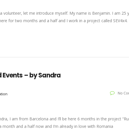
 a volunteer, let me introduce myself. My name is Benjamin. I am 25 
here for two months and a half and I work in a project called SEV4x4.
d Events – by Sandra
No Co
ation
ndra, I am from Barcelona and I’ll be here 6 months in the project “Ru
a month and a half now and I’m already in love with Romania