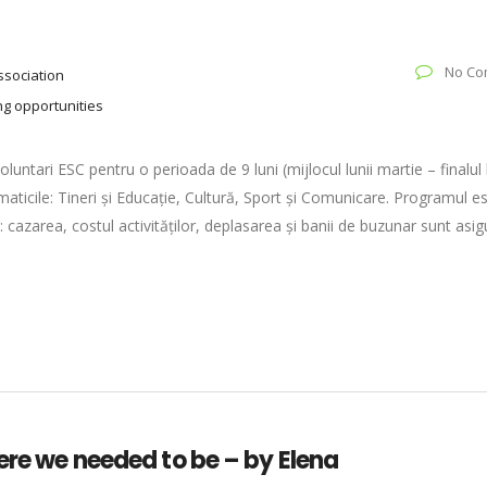
No Co
ssociation
ng opportunities
ntari ESC pentru o perioada de 9 luni (mijlocul lunii martie – finalul l
aticile: Tineri și Educație, Cultură, Sport și Comunicare. Programul e
: cazarea, costul activităților, deplasarea și banii de buzunar sunt asig
ere we needed to be – by Elena