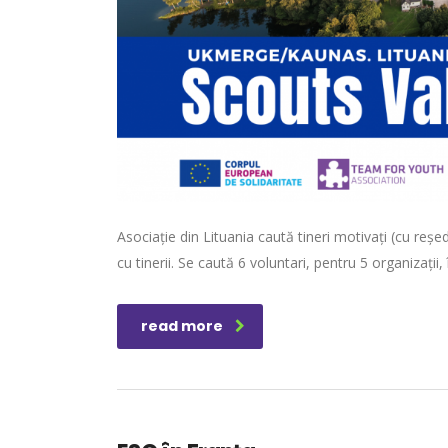
Asociație din Lituania caută tineri motivați (cu reș
cu tinerii. Se caută 6 voluntari, pentru 5 organizații,
read more