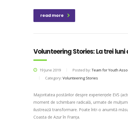
read more
Volunteering Stories: La trei lu
19 June 2019
Posted by:
Team for Youth Asso
Category:
Volunteering Stories
Majoritatea postărilor despre experiențele EVS (act
moment de schimbare radicală, urmate de mulțumiri 
ilustrează transformare. Poate într-o anumită măs
Coasta de Azur în Franța.