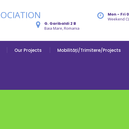
Mon - Fri 
Weekend C
G. Garibaldi 2 B
Baia Mare, Romania
Our Projects
Mobilități/Trimitere/Projects