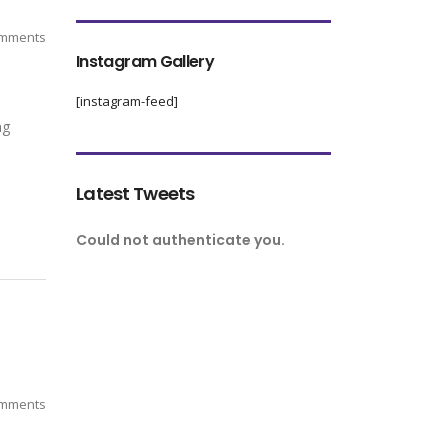
mments
Instagram Gallery
[instagram-feed]
ng
Latest Tweets
Could not authenticate you.
mments