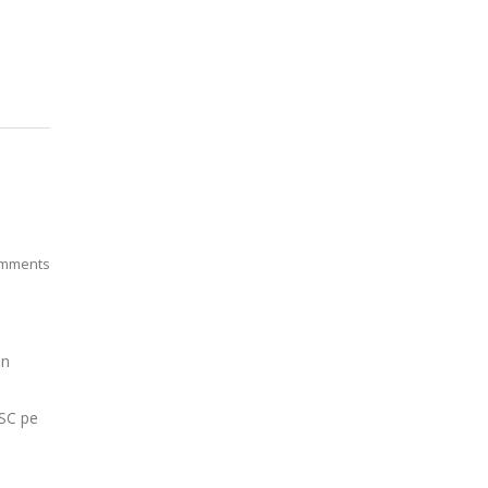
mments
un
ESC pe