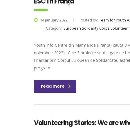
ESC în Franța
14 January 2022
Posted by:
Team for Youth A
Category:
European Solidarity Corps volunteeri
Youth Info Centre din Marmande (Franța) cauta 3 volu
noiembrie 2022). Cele 3 proiecte sunt legate de tem
finanțar prin Corpul European de Solidaritate, astfel
program.
read more
Volunteering Stories: We are wh