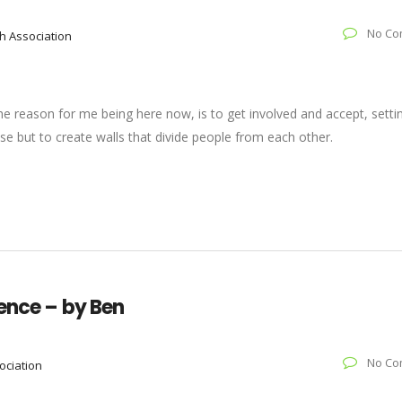
No Co
h Association
 the reason for me being here now, is to get involved and accept, setti
se but to create walls that divide people from each other.
ience – by Ben
No Co
ociation