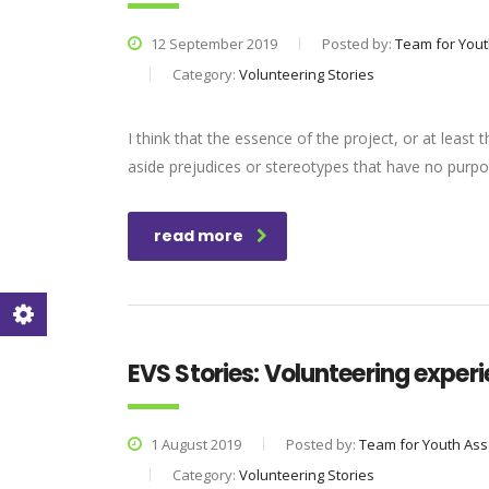
12 September 2019
Posted by:
Team for Yout
Category:
Volunteering Stories
I think that the essence of the project, or at least
aside prejudices or stereotypes that have no purpo
read more
EVS Stories: Volunteering exper
1 August 2019
Posted by:
Team for Youth Ass
Category:
Volunteering Stories