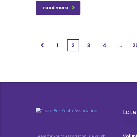
read more
1
2
3
4
…
2
Late
Volunt
Team for Youth Association is a youth