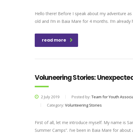
Hello there! Before I speak about my adventure as
old and I’m in Baia Mare for 4 months. I’m already 
read more
Voluneering Stories: Unexpecte
2 July 2019
Posted by:
Team for Youth Associ
Category:
Volunteering Stories
First of all, let me introduce myself. My name is Sa
Summer Camps”. I’ve been in Baia Mare for about 