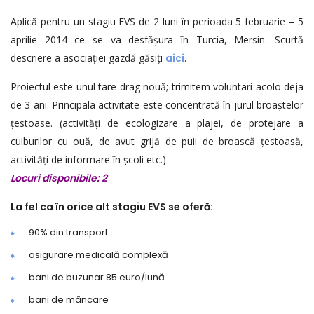
Aplică pentru un stagiu EVS de 2 luni în perioada 5 februarie – 5
aprilie 2014 ce se va desfășura în Turcia, Mersin. Scurtă
descriere a asociației gazdă găsiți
aici
.
Proiectul este unul tare drag nouă; trimitem voluntari acolo deja
de 3 ani. Principala activitate este concentrată în jurul broaștelor
țestoase. (activități de ecologizare a plajei, de protejare a
cuiburilor cu ouă, de avut grijă de puii de broască țestoasă,
activități de informare în școli etc.)
Locuri disponibile: 2
La fel ca în orice alt stagiu EVS se oferă:
90% din transport
asigurare medicală complexă
bani de buzunar 85 euro/lună
bani de mâncare