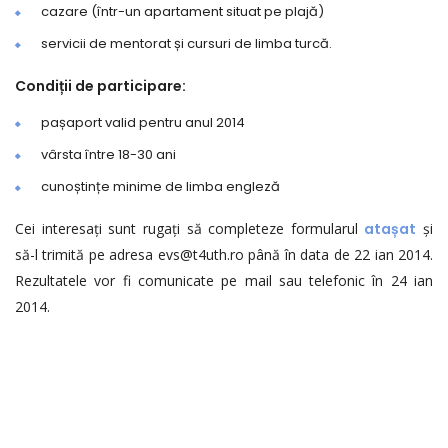
cazare (într-un apartament situat pe plajă)
servicii de mentorat și cursuri de limba turcă.
Condiții de participare:
pașaport valid pentru anul 2014
vârsta între 18-30 ani
cunoștințe minime de limba engleză
Cei interesați sunt rugați să completeze formularul
atașat
și
să-l trimită pe adresa evs@t4uth.ro până în data de 22 ian 2014.
Rezultatele vor fi comunicate pe mail sau telefonic în 24 ian
2014.