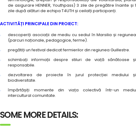
de asigurare HENNER, Youthpass) 3 zile de pregătire înainte și 1
zile după alături de echipa T4UTH și ceilalți participanți.
ACTIVITĂȚI PRINCIPALE DIN PROIECT:
descoperiți asociații de mediu cu sediul în Marsilia și regiunea
(parcuri naționale, pedagogice, ferme).
pregătiți un festival dedicat fermierilor din regiunea Guillestre.
schimbați informații despre stiluri de viață sănătoase și
responsabile.
dezvoltarea de proiecte în jurul protecției mediului și
biodiversitate.
împărtășiți momente din viața colectivă într-un mediu
intercultural comunitate.
SOME MORE DETAILS: