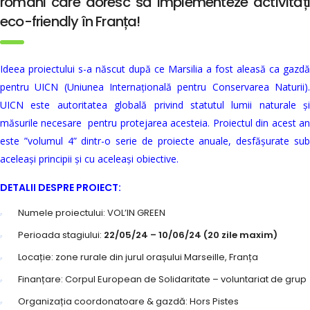
români care doresc să implementeze activități
eco-friendly în Franța!
Ideea proiectului s-a născut după ce Marsilia a fost aleasă ca gazdă
pentru UICN (Uniunea Internațională pentru Conservarea Naturii).
UICN este
autoritatea globală privind statutul lumii naturale și
măsurile necesare pentru protejarea acesteia. Proiectul din acest an
este ”volumul 4” dintr-o serie de proiecte anuale, desfășurate sub
aceleași principii și cu aceleași obiective.
DETALII DESPRE PROIECT:
Numele proiectului: VOL’IN GREEN
Perioada stagiului:
22/05/24 – 10/06/24 (20 zile maxim)
Locație: zone rurale din jurul orașului Marseille, Franța
Finanțare: Corpul European de Solidaritate – voluntariat de grup
Organizația coordonatoare & gazdă: Hors Pistes