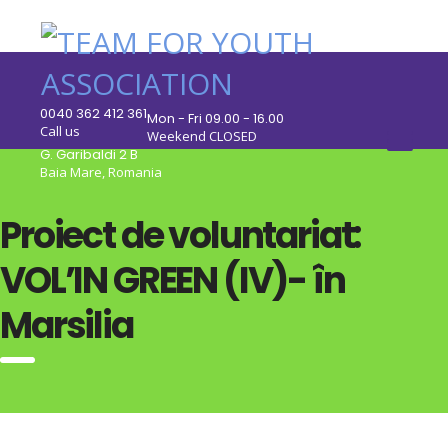
0040 362 412 361
Mon - Fri 09.00 - 16.00
Call us
Weekend CLOSED
G. Garibaldi 2 B
Baia Mare, Romania
Proiect de voluntariat:
VOL’IN GREEN (IV)- în
Marsilia