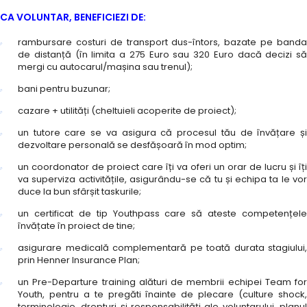
CA VOLUNTAR, BENEFICIEZI DE:
rambursare costuri de transport dus-întors, bazate pe banda
de distanță (în limita a 275 Euro sau 320 Euro dacă decizi să
mergi cu autocarul/mașina sau trenul);
bani pentru buzunar;
cazare + utilități (cheltuieli acoperite de proiect);
un tutore care se va asigura că procesul tău de învățare și
dezvoltare personală se desfășoară în mod optim;
un coordonator de proiect care îți va oferi un orar de lucru și îți
va superviza activitățile, asigurându-se că tu și echipa ta le vor
duce la bun sfârșit taskurile;
un certificat de tip Youthpass care să ateste competențele
învățate în proiect de tine;
asigurare medicală complementară pe toată durata stagiului,
prin Henner Insurance Plan;
un Pre-Departure training alături de membrii echipei Team for
Youth, pentru a te pregăti înainte de plecare (culture shock,
terminologie, drepturi și responsabilități ale voluntarului, planul