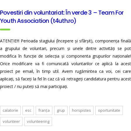
Povestiri din voluntariat: În verde 3 – Team For
Youth Association (t4uth.ro)
ATENȚIE!!! Perioada stagiului (începere și sfârșit), componența finală
a grupului de voluntari, precum și unele dintre activități se pot
modifica în funcție de selecția și componenta grupurilor naționale!
Orice modificare va fi comunicată voluntarilor ce aplică la acest
proiect pe email, în timp util. Avem rugămintea ca voi, cei care
aplicați, să faceți la fel în caz că vă retrageți candidatura pentru acest
proiect / nu puteți să mai participați.
calatorie
esc
franța
grup
horspistes
oportunitate
volunteer
volunteering