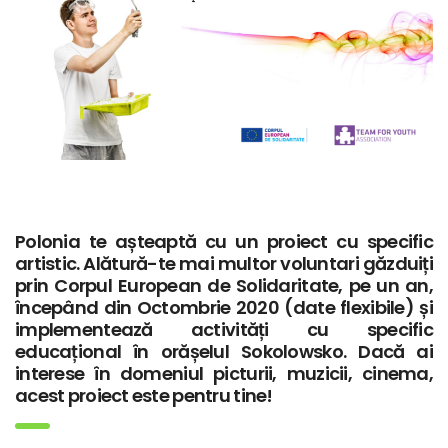
Polonia te așteaptă cu un proiect cu specific
artistic. Alătură-te mai multor voluntari găzduiți
prin Corpul European de Solidaritate, pe un an,
începând din Octombrie 2020 (date flexibile) și
implementează activități cu specific
educațional în orășelul Sokolowsko. Dacă ai
interese în domeniul picturii, muzicii, cinema,
acest proiect este pentru tine!