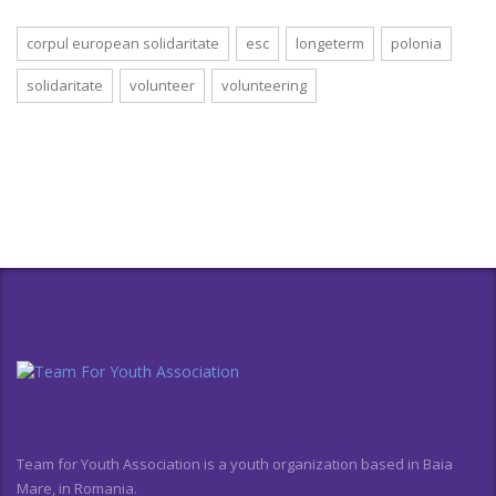
corpul european solidaritate
esc
longeterm
polonia
solidaritate
volunteer
volunteering
Team for Youth Association is a youth organization based in Baia
Mare, in Romania.