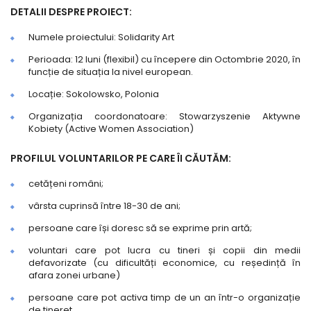
DETALII DESPRE PROIECT:
Numele proiectului: Solidarity Art
Perioada: 12 luni (flexibil) cu începere din Octombrie 2020, în
funcție de situația la nivel european.
Locație: Sokolowsko, Polonia
Organizația coordonatoare: Stowarzyszenie Aktywne
Kobiety (Active Women Association)
PROFILUL VOLUNTARILOR PE CARE ÎI CĂUTĂM:
cetățeni români;
vârsta cuprinsă între 18-30 de ani;
persoane care își doresc să se exprime prin artă;
voluntari care pot lucra cu tineri și copii din medii
defavorizate (cu dificultăți economice, cu reședință în
afara zonei urbane)
persoane care pot activa timp de un an într-o organizație
de tineret.