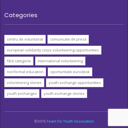
Categories
centru de voluntariat
comunicate de presă
european solidarity corps volunteering opportunities
fără categorie
international volunteering
nonformal education
oportunitate eurodesk
volunteering stories
youth exchange opportunities
youth exchanges
youth exchange stories
©2016
Team for Youth Association