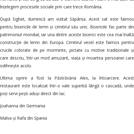
înțelegem procesele sociale prin care trece România.
După Sighet, duminică am vizitat Săpânța. Acest sat este faimos
pentru bisericile de lemn și cimitirul său unic. Bisericile fac parte din
patrimoniul mondial, iar una dintre aceste biserici este cea mai înaltă
construcție de lemn din Europa. Cimitirul vesel este faimos pentru
crucile colorate de pe morminte, pictate cu motive tradiționale și
care descriu, într-un mod amuzant, viața și moartea persoanei care
odihnește acolo.
Ultima oprire a fost la Păstrăvăria Alex, la întoarcere. Acest
restaurant este localizat într-o vale superbă lângă o cascadă, unde
poți servi pești aduși direct din lac.
Joahanna din Germania
Malva și Rafa din Spania