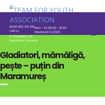
0040 362 412 361
Mon - Fri 09.00 - 16.00
Call us
Weekend CLOSED
G. Garibaldi 2 B
Baia Mare, Romania
Gladiatori, mămăligă,
pește – puțin din
Maramureș