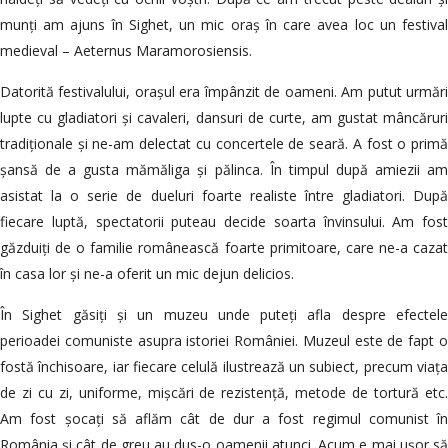
munți am ajuns în Sighet, un mic oraș în care avea loc un festival
medieval – Aeternus Maramorosiensis.
Datorită festivalului, orașul era împânzit de oameni. Am putut urmări
lupte cu gladiatori și cavaleri, dansuri de curte, am gustat mâncăruri
tradiționale și ne-am delectat cu concertele de seară. A fost o primă
șansă de a gusta mămăliga și pălinca. În timpul după amiezii am
asistat la o serie de dueluri foarte realiste între gladiatori. După
fiecare luptă, spectatorii puteau decide soarta învinsului. Am fost
găzduiți de o familie românească foarte primitoare, care ne-a cazat
în casa lor și ne-a oferit un mic dejun delicios.
În Sighet găsiți și un muzeu unde puteți afla despre efectele
perioadei comuniste asupra istoriei României. Muzeul este de fapt o
fostă închisoare, iar fiecare celulă ilustrează un subiect, precum viața
de zi cu zi, uniforme, mișcări de rezistență, metode de tortură etc.
Am fost șocați să aflăm cât de dur a fost regimul comunist în
România și cât de greu au dus-o oamenii atunci. Acum e mai ușor să