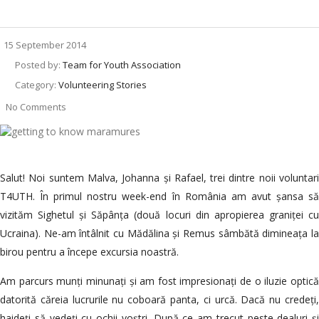
15 September 2014
Posted by:
Team for Youth Association
Category:
Volunteering Stories
No Comments
Salut! Noi suntem Malva, Johanna și Rafael, trei dintre noii voluntari
T4UTH. În primul nostru week-end în România am avut șansa să
vizităm Sighetul și Săpânța (două locuri din apropierea graniței cu
Ucraina). Ne-am întâlnit cu Mădălina și Remus sâmbătă dimineața la
birou pentru a începe excursia noastră.
Am parcurs munți minunați și am fost impresionați de o iluzie optică
datorită căreia lucrurile nu coboară panta, ci urcă. Dacă nu credeți,
haideți să vedeți cu ochii voștri. După ce am trecut peste dealuri și