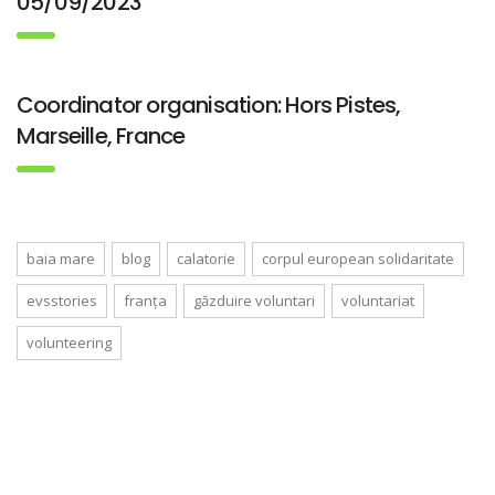
05/09/2023
Coordinator organisation: Hors Pistes,
Marseille, France
baia mare
blog
calatorie
corpul european solidaritate
evsstories
franța
găzduire voluntari
voluntariat
volunteering