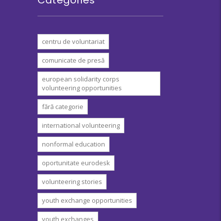
centru de voluntariat
comunicate de presă
european solidarity corps
volunteering opportunities
fără categorie
international volunteering
nonformal education
oportunitate eurodesk
volunteering stories
youth exchange opportunities
youth exchanges