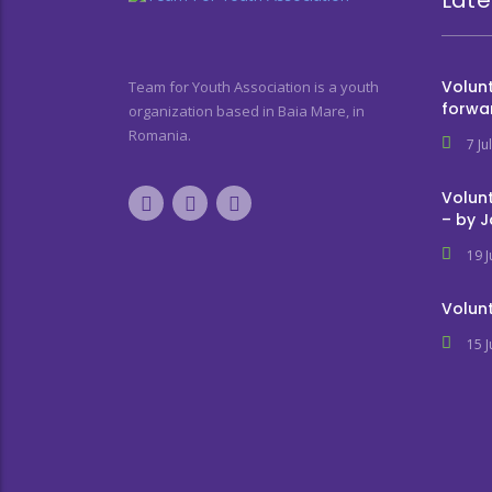
Volunt
Team for Youth Association is a youth
forwa
organization based in Baia Mare, in
Romania.
7 Ju
Volunt
– by 
19 
Volunt
15 