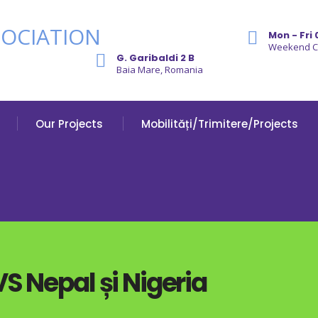
Mon - Fri 
Weekend 
G. Garibaldi 2 B
Baia Mare, Romania
Our Projects
Mobilități/Trimitere/Projects
S Nepal și Nigeria