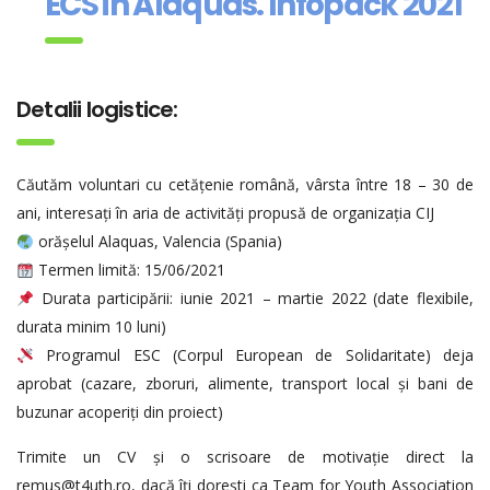
ECS in Alaquàs. Infopack 2021
Detalii logistice:
Căutăm voluntari cu cetățenie română, vârsta între 18 – 30 de
ani, interesați în aria de activități propusă de organizația CIJ
orășelul Alaquas, Valencia (Spania)
Termen limită: 15/06/2021
Durata participării: iunie 2021 – martie 2022 (date flexibile,
durata minim 10 luni)
Programul ESC (Corpul European de Solidaritate) deja
aprobat (cazare, zboruri, alimente, transport local și bani de
buzunar acoperiți din proiect)
Trimite un CV și o scrisoare de motivație direct la
remus@t4uth.ro, dacă îți dorești ca Team for Youth Association