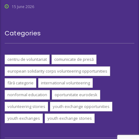
15 June 2026
Categories
centru de voluntariat
comunicate de presă
european solidarity corps volunteering opportunities
fără categorie
international volunteering
nonformal education
oportunitate eurodesk
volunteering stories
youth exchange opportunities
youth exchanges
youth exchange stories