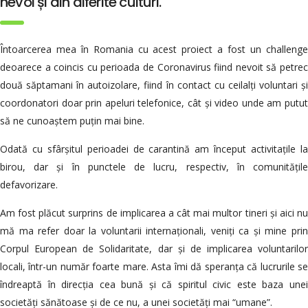
nevoi și din diferite culturi.
Întoarcerea mea în Romania cu acest proiect a fost un challenge
deoarece a coincis cu perioada de Coronavirus fiind nevoit să petrec
două săptamani în autoizolare, fiind în contact cu ceilalți voluntari și
coordonatori doar prin apeluri telefonice, cât și video unde am putut
să ne cunoaștem puțin mai bine.
Odată cu sfârșitul perioadei de carantină am început activitațile la
birou, dar și în punctele de lucru, respectiv, în comunitățile
defavorizare.
Am fost plăcut surprins de implicarea a cât mai multor tineri și aici nu
mă ma refer doar la voluntarii internaționali, veniți ca și mine prin
Corpul European de Solidaritate, dar și de implicarea voluntarilor
locali, într-un număr foarte mare. Asta îmi dă speranța că lucrurile se
îndreaptă în direcția cea bună și că spiritul civic este baza unei
societăți sănătoase și de ce nu, a unei societăți mai “umane”.