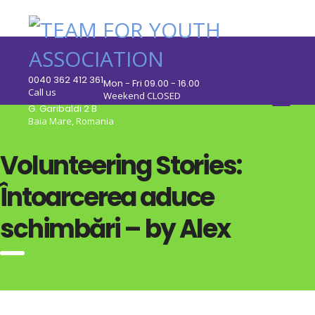
0040 362 412 361
Mon - Fri 09.00 - 16.00
Call us
Weekend CLOSED
G. Garibaldi 2 B
Baia Mare, Romania
Volunteering Stories:
Întoarcerea aduce
schimbări – by Alex