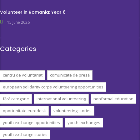
Volunteer in Romania: Year 6
15 June 2026
Categories
centru de voluntariat
comunicate de presă
european solidarity corps volunteering opportunities
fără categorie
international volunteering
nonformal education
oportunitate eurodesk
volunteering stories
youth exchange opportunities
youth exchanges
youth exchange stories