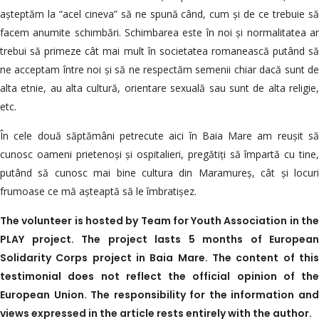
așteptăm la “acel cineva” să ne spună când, cum și de ce trebuie să
facem anumite schimbări. Schimbarea este în noi și normalitatea ar
trebui să primeze cât mai mult în societatea romanească putând să
ne acceptam între noi și să ne respectăm semenii chiar dacă sunt de
alta etnie, au alta cultură, orientare sexuală sau sunt de alta religie,
etc.
În cele două săptămâni petrecute aici în Baia Mare am reușit să
cunosc oameni prietenoși și ospitalieri, pregătiți să împartă cu tine,
putând să cunosc mai bine cultura din Maramureș, cât și locuri
frumoase ce mă așteaptă să le îmbratișez.
The volunteer is hosted by Team for Youth Association in the
PLAY project. The project lasts 5 months of European
Solidarity Corps project in Baia Mare. The content of this
testimonial does not reflect the official opinion of the
European Union. The responsibility for the information and
views expressed in the article rests entirely with the author.