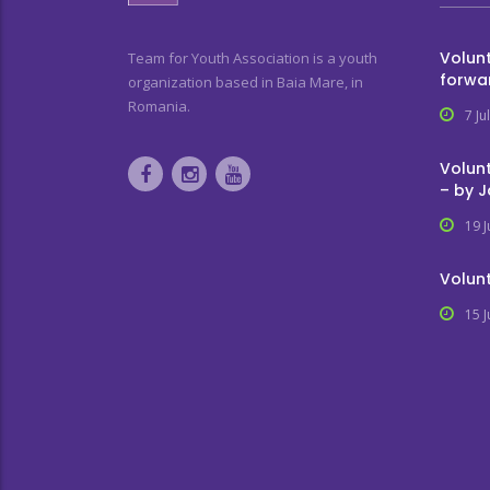
Volunt
Team for Youth Association is a youth
forwa
organization based in Baia Mare, in
Romania.
7 Ju
Volunt
– by 
19 
Volunt
15 