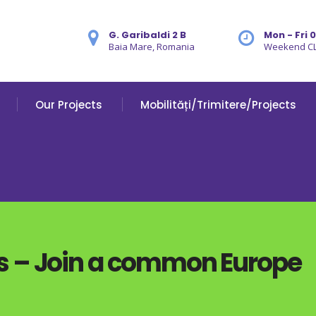
G. Garibaldi 2 B
Mon - Fri 
Baia Mare, Romania
Weekend C
Our Projects
Mobilități/Trimitere/Projects
s – Join a common Europe