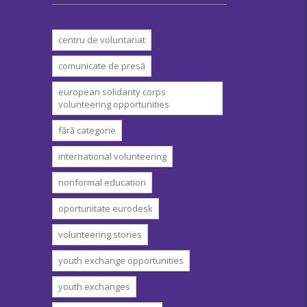
centru de voluntariat
comunicate de presă
european solidarity corps
volunteering opportunities
fără categorie
international volunteering
nonformal education
oportunitate eurodesk
volunteering stories
youth exchange opportunities
youth exchanges