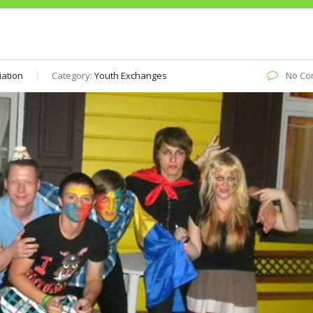
iation
Category:
Youth Exchanges
No Co