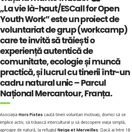
„La vie là-haut/ESCall for Open
Youth Work” este un proiect de
voluntariat de grup (workcamp)
care te invită să trăiești o
experiență autentică de
comunitate, ecologie și muncă
practică, și lucrul cu tinerii într-un
cadru natural unic – Parcul
Național Mercantour, Franța.
Asociația
Hors Pistes
caută tineri voluntari motivați, dornici să se
implice activ, să trăiască intercultural și să descopere viața simplă,
aproape de natură, la refugiul
Neige et Merveilles
. Dacă ai între 18