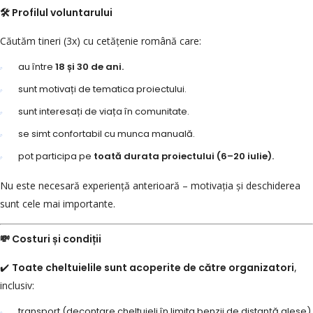
🛠️ Profilul voluntarului
Căutăm tineri (3x) cu cetățenie română care:
au între
18 și 30 de ani.
sunt motivați de tematica proiectului.
sunt interesați de viața în comunitate.
se simt confortabil cu munca manuală.
pot participa pe
toată durata proiectului (6–20 iulie).
Nu este necesară experiență anterioară – motivația și deschiderea
sunt cele mai importante.
💸 Costuri și condiții
✔️
Toate cheltuielile sunt acoperite de către organizatori
,
inclusiv:
transport (decontare cheltuieli în limita benzii de distanță alese).