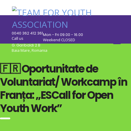
0040 362 412 361
Mon - Fri 09.00 - 16.00
Call us
Weekend CLOSED
G. Garibaldi 2 B
Baia Mare, Romania
🇫🇷 Oportunitate de
Voluntariat/ Workcamp în
Franța: „ESCall for Open
Youth Work”