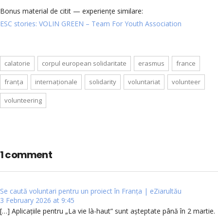
Bonus material de citit — experiențe similare:
ESC stories: VOLIN GREEN – Team For Youth Association
calatorie
corpul european solidaritate
erasmus
france
franța
internaționale
solidarity
voluntariat
volunteer
volunteering
1 comment
Se caută voluntari pentru un proiect în Franța | eZiarultău
3 February 2026 at 9:45
[…] Aplicațiile pentru „La vie là-haut” sunt așteptate până în 2 martie.