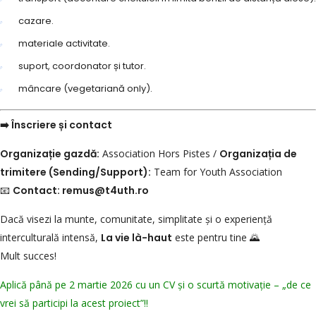
cazare.
materiale activitate.
suport, coordonator și tutor.
mâncare (vegetariană only).
➡️ Înscriere și contact
Organizație gazdă:
Association Hors Pistes /
Organizația de
trimitere (Sending/Support):
Team for Youth Association
📧
Contact: remus@t4uth.ro
Dacă visezi la munte, comunitate, simplitate și o experiență
interculturală intensă,
La vie là-haut
este pentru tine 🌄
Mult succes!
Aplică până pe 2 martie 2026 cu un CV și o scurtă motivație – „de ce
vrei să participi la acest proiect”!!